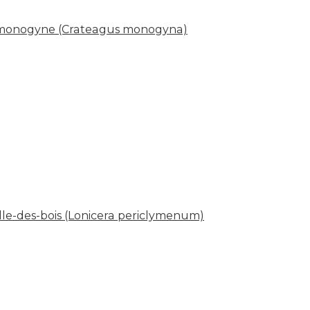
monogyne (Crateagus monogyna)
lle-des-bois (Lonicera periclymenum)