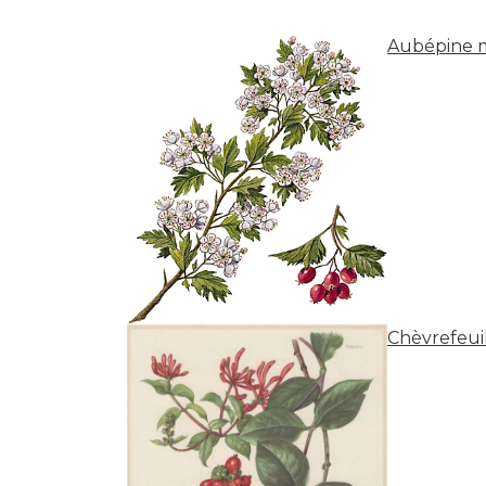
Aubépine 
Chèvrefeui