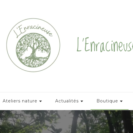
L'Enracineus
Ateliers nature
Actualités
Boutique